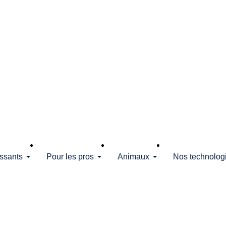
issants
Pour les pros
Animaux
Nos technolog