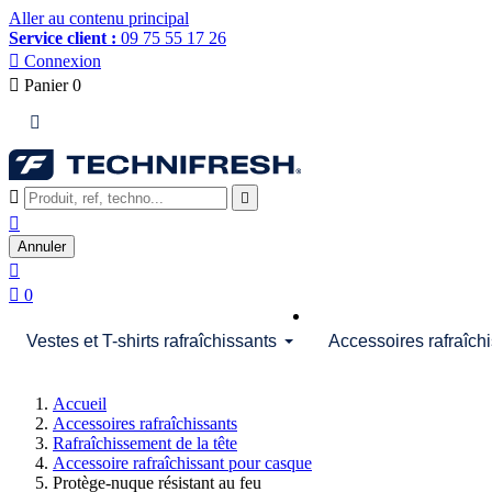
Aller au contenu principal
Service client :
09 75 55 17 26

Connexion

Panier
0




Annuler


0
Vestes et T-shirts rafraîchissants
Accessoires rafraîch
Accueil
Accessoires rafraîchissants
Rafraîchissement de la tête
Accessoire rafraîchissant pour casque
Protège-nuque résistant au feu