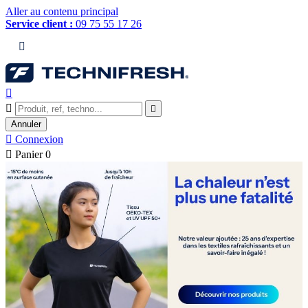
Aller au contenu principal
Service client :
09 75 55 17 26




Annuler

Connexion

Panier
0