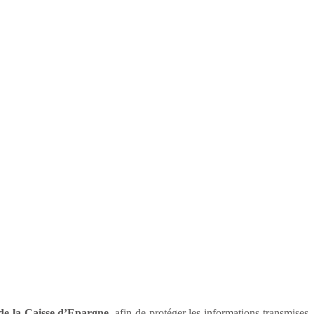
de la Caisse d’Epargne
, afin de protéger les informations transmises