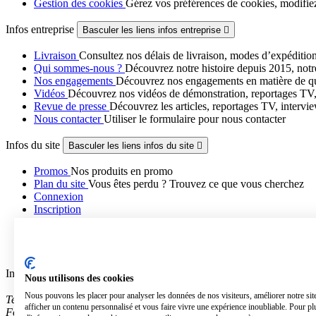
Gestion des cookies
Gérez vos préférences de cookies, modifiez 
Infos entreprise
Basculer les liens infos entreprise

Livraison
Consultez nos délais de livraison, modes d’expédition
Qui sommes-nous ?
Découvrez notre histoire depuis 2015, notre
Nos engagements
Découvrez nos engagements en matière de qual
Vidéos
Découvrez nos vidéos de démonstration, reportages TV, t
Revue de presse
Découvrez les articles, reportages TV, intervie
Nous contacter
Utiliser le formulaire pour nous contacter
Infos du site
Basculer les liens infos du site

Promos
Nos produits en promo
Plan du site
Vous êtes perdu ? Trouvez ce que vous cherchez
Connexion
Inscription
Mon compte
Suivi de commande
Devis
Informations
Afficher/Masquer les informations du magasin

Nous utilisons des cookies
Nous pouvons les placer pour analyser les données de nos visiteurs, améliorer notre si
Technifresh
afficher un contenu personnalisé et vous faire vivre une expérience inoubliable. Pour pl
Fovere SAS