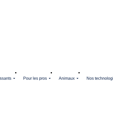
issants
Pour les pros
Animaux
Nos technolog