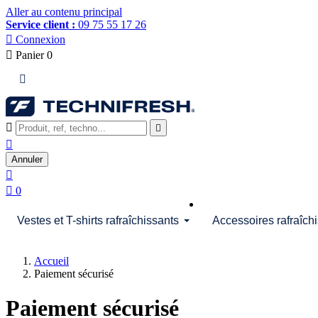
Aller au contenu principal
Service client :
09 75 55 17 26

Connexion

Panier
0




Annuler


0
Vestes et T-shirts rafraîchissants
Accessoires rafraîch
Accueil
Paiement sécurisé
Paiement sécurisé