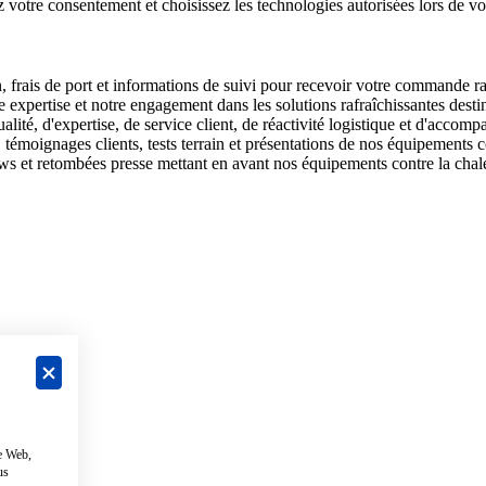
votre consentement et choisissez les technologies autorisées lors de vo
, frais de port et informations de suivi pour recevoir votre commande r
 expertise et notre engagement dans les solutions rafraîchissantes desti
ité, d'expertise, de service client, de réactivité logistique et d'acco
émoignages clients, tests terrain et présentations de nos équipements co
ws et retombées presse mettant en avant nos équipements contre la chale
te Web,
us