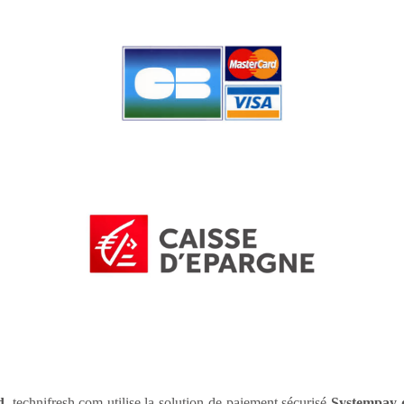
d
. technifresh.com utilise la solution de paiement sécurisé
Systempay 