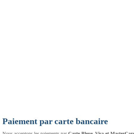
Paiement par carte bancaire
Nous acceptons les paiements par
Carte Bleue, Visa et MasterCar