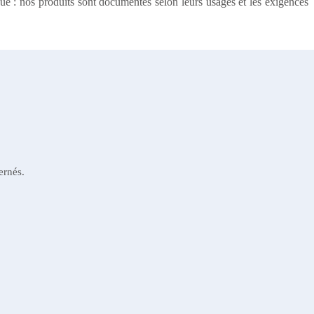
que : nos produits sont documentés selon leurs usages et les exigences
ernés.