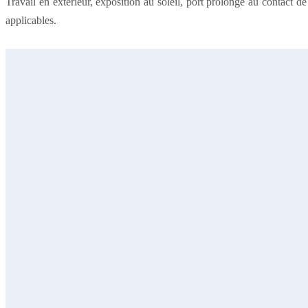
Travail en extérieur, exposition au soleil, port prolongé au contact 
applicables.