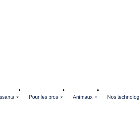
issants
Pour les pros
Animaux
Nos technolog