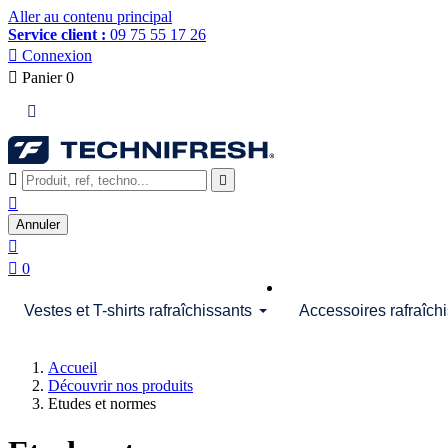
Aller au contenu principal
Service client :
09 75 55 17 26

Connexion

Panier
0




Annuler


0
Vestes et T-shirts rafraîchissants
Accessoires rafraîch
Accueil
Découvrir nos produits
Etudes et normes