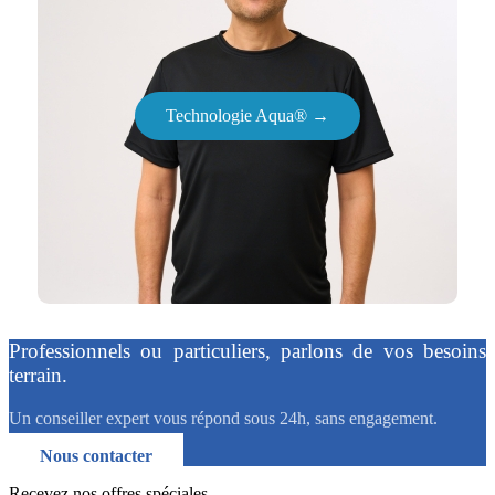
Technologie Aqua® →
Professionnels ou particuliers, parlons de vos besoins
terrain.
Un conseiller expert vous répond sous 24h, sans engagement.
Nous contacter
Recevez nos offres spéciales