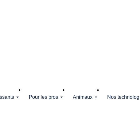
issants
Pour les pros
Animaux
Nos technolog