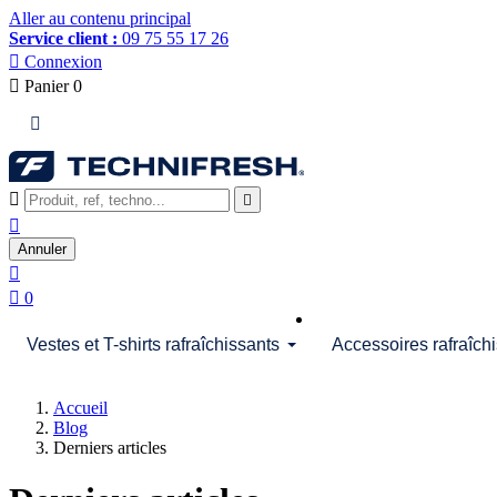
Aller au contenu principal
Service client :
09 75 55 17 26

Connexion

Panier
0




Annuler


0
Vestes et T-shirts rafraîchissants
Accessoires rafraîch
Accueil
Blog
Derniers articles