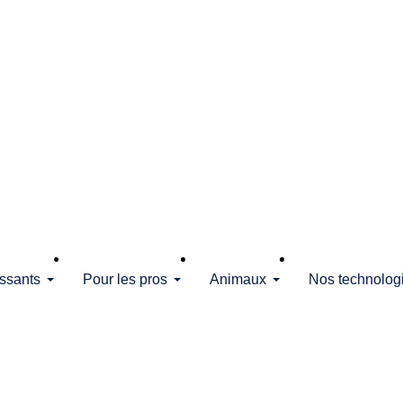
issants
Pour les pros
Animaux
Nos technolog