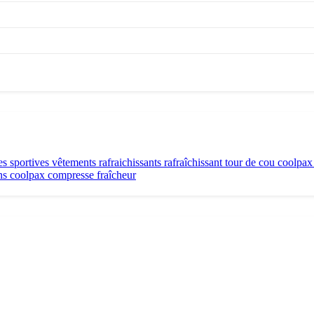
s sportives
vêtements rafraichissants
rafraîchissant
tour de cou coolpa
ns
coolpax
compresse
fraîcheur