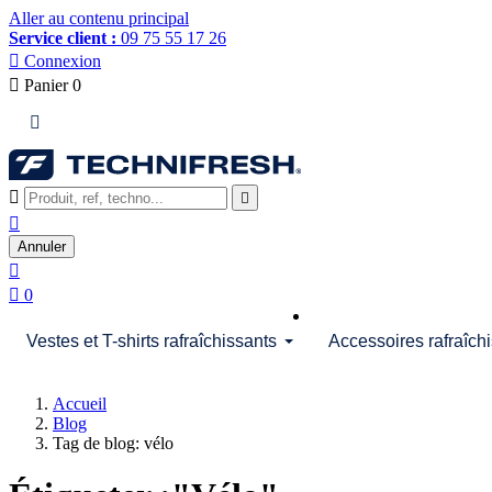
Aller au contenu principal
Service client :
09 75 55 17 26

Connexion

Panier
0




Annuler


0
Vestes et T-shirts rafraîchissants
Accessoires rafraîch
Accueil
Blog
Tag de blog: vélo