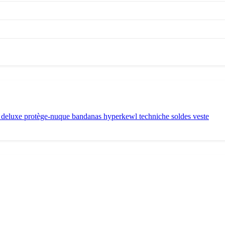
x deluxe
protège-nuque
bandanas hyperkewl techniche
soldes
veste