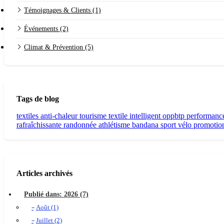
Témoignages & Clients (1)
Événements (2)
Climat & Prévention (5)
Tags de blog
textiles anti-chaleur
tourisme
textile intelligent
oppbtp
performance
rafraîchissante
randonnée
athlétisme
bandana sport
vélo
promotio
Articles archivés
Publié dans: 2026 (7)
Août (1)
Juillet (2)