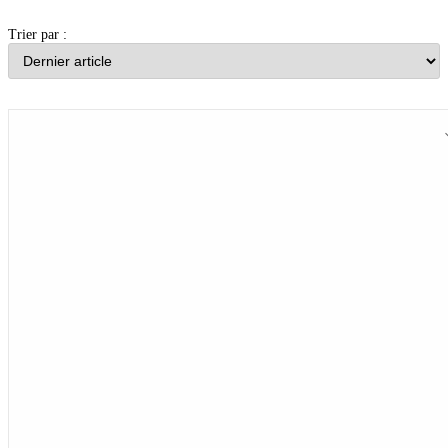
Trier par :
Chaleur au travail : 3 800 contrôles, 402 mises
en demeure