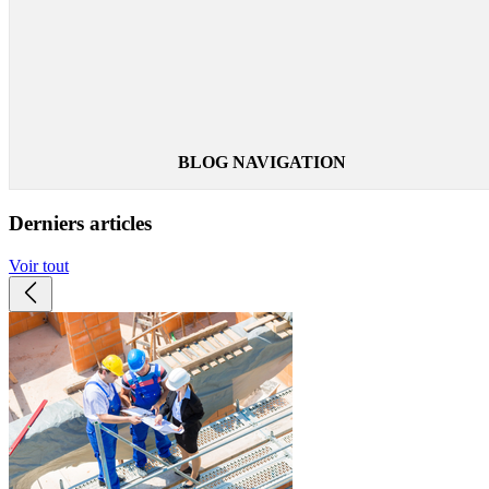
rafraîchissants
,
Epi
Accueil
,
BTP et professionnels du bâtiment
,
réfrigérés
,
Guide
Coolpax
,
Hyperkewl
,
Nos produits
,
vêtements frais
,
Professionnels
,
Technologies
,
Vêtements
Oppbtp
rafraîchissants
BLOG NAVIGATION
Derniers articles
Voir tout