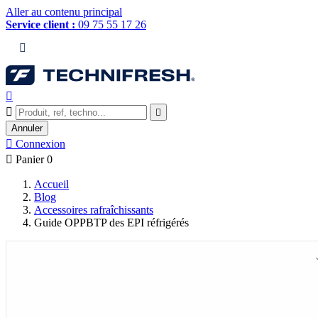
Aller au contenu principal
Service client :
09 75 55 17 26




Annuler

Connexion

Panier
0
Accueil
Blog
Accessoires rafraîchissants
Guide OPPBTP des EPI réfrigérés
Guide OPPBTP des EPI
réfrigérés