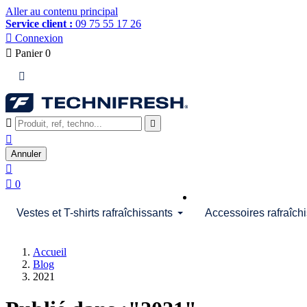
Aller au contenu principal
Service client :
09 75 55 17 26

Connexion

Panier
0




Annuler


0
Vestes et T-shirts rafraîchissants
Accessoires rafraîch
Accueil
Blog
2021