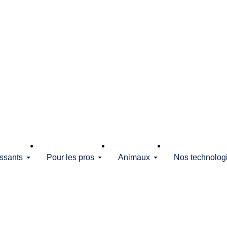
issants
Pour les pros
Animaux
Nos technolog