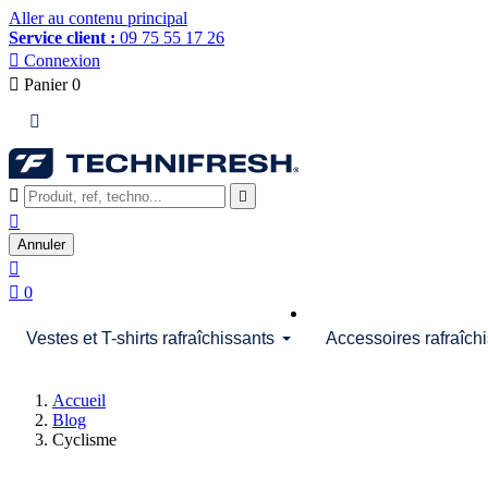
Aller au contenu principal
Service client :
09 75 55 17 26

Connexion

Panier
0




Annuler


0
Vestes et T-shirts rafraîchissants
Accessoires rafraîch
Accueil
Blog
Cyclisme