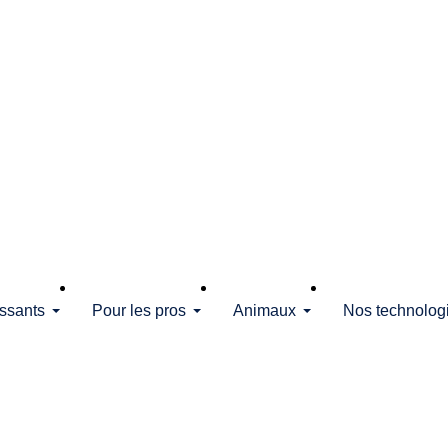
issants
Pour les pros
Animaux
Nos technolog