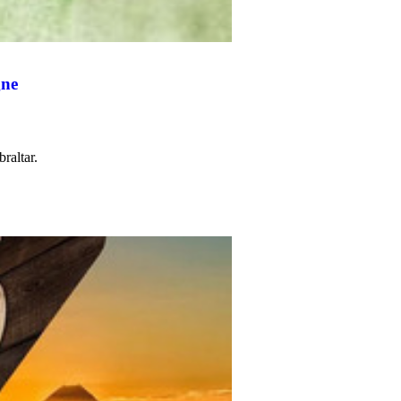
gne
raltar.