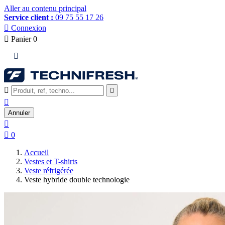
Aller au contenu principal
Service client :
09 75 55 17 26

Connexion

Panier
0




Annuler


0
Accueil
Vestes et T-shirts
Veste réfrigérée
Veste hybride double technologie