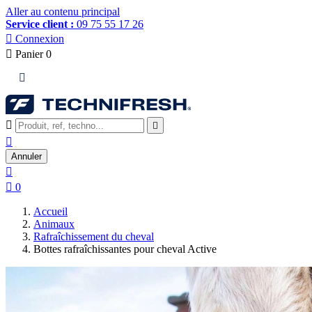
Aller au contenu principal
Service client :
09 75 55 17 26

Connexion

Panier
0




Annuler


0
Accueil
Animaux
Rafraîchissement du cheval
Bottes rafraîchissantes pour cheval Active