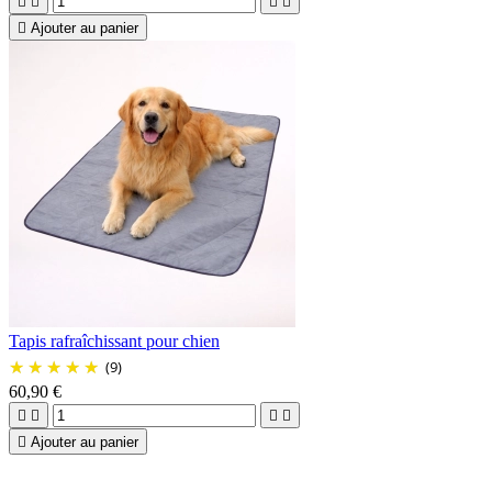





Ajouter au panier
Tapis rafraîchissant pour chien
(9)
60,90 €





Ajouter au panier