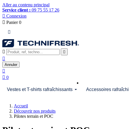
Aller au contenu principal
Service client :
09 75 55 17 26

Connexion

Panier
0




Annuler


0
Vestes et T-shirts rafraîchissants
Accessoires rafraîch
Accueil
Découvrir nos produits
Pilotes terrain et POC