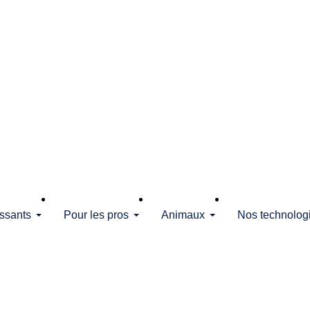
issants
Pour les pros
Animaux
Nos technolog