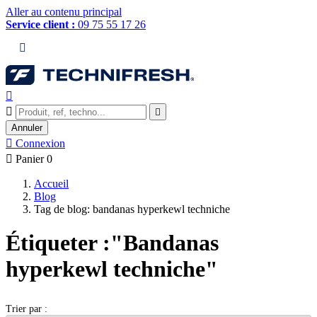
Aller au contenu principal
Service client :
09 75 55 17 26




Annuler

Connexion

Panier
0
Accueil
Blog
Tag de blog: bandanas hyperkewl techniche
Étiqueter :"Bandanas
hyperkewl techniche"
Trier par :