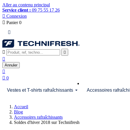
Aller au contenu principal
Service client :
09 75 55 17 26

Connexion

Panier
0




Annuler


0
Vestes et T-shirts rafraîchissants
Accessoires rafraîch
Accueil
Blog
Accessoires rafraîchissants
Soldes d'hiver 2018 sur Technifresh