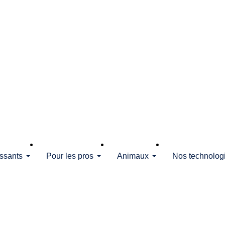
issants
Pour les pros
Animaux
Nos technolog