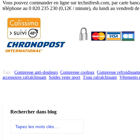
Vous pouvez commander en ligne sur technifresh.com, par carte banc
téléphone au 0 820 235 230 (0,12€ / minute), du lundi au vendredi de
Tags :
Compresse anti-douleurs
,
Compresse coolpax
,
Compresse refroidissant
accessoires rafraîchissant
,
Soldes veste sport
,
Tissu rafraîchissant
,
Vêtements r
Rechercher dans blog