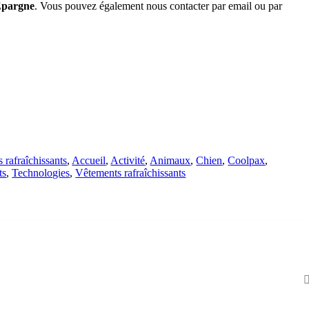
’Épargne
. Vous pouvez également nous contacter par email ou par
 rafraîchissants
,
Accueil
,
Activité
,
Animaux
,
Chien
,
Coolpax
,
ts
,
Technologies
,
Vêtements rafraîchissants