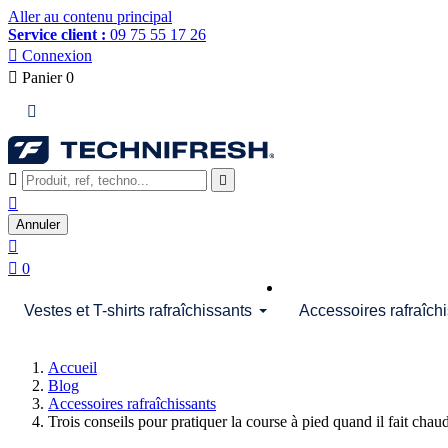
Aller au contenu principal
Service client :
09 75 55 17 26

Connexion

Panier
0




Annuler


0
Vestes et T-shirts rafraîchissants
Accessoires rafraîch
Accueil
Blog
Accessoires rafraîchissants
Trois conseils pour pratiquer la course à pied quand il fait chau