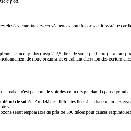
rse à pied.
res élevées, entraîne des conséquences pour le corps et le système card
anspirons beaucoup plus (jusqu'à 2,5 litres de sueur par heure). La transp
nctionnement de notre organisme, entraînant altération des performances
s, mais il n'est pas rare de voir des coureurs pendant la pause prandial
n début de soirée
. Au delà des difficultés liées à la chaleur, prenez ég
oires.
l'ozone serait responsable de près de 500 décès pour causes respiratoires