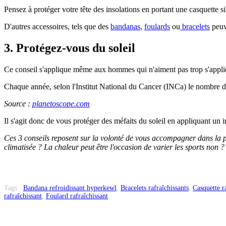
Pensez à protéger votre tête des insolations en portant une casquette 
D'autres accessoires, tels que des
bandanas
,
foulards
ou
bracelets
peuve
3. Protégez-vous du soleil
Ce conseil s'applique même aux hommes qui n'aiment pas trop s'appliq
Chaque année, selon l'Institut National du Cancer (INCa) le nombre de
Source :
planetoscope.com
Il s'agit donc de vous protéger des méfaits du soleil en appliquant u
Ces 3 conseils reposent sur la volonté de vous accompagner dans la p
climatisée ? La chaleur peut être l'occasion de varier les sports non ?
Tags :
Bandana refroidissant hyperkewl
,
Bracelets rafraîchissants
,
Casquette r
rafraîchissant
,
Foulard rafraîchissant