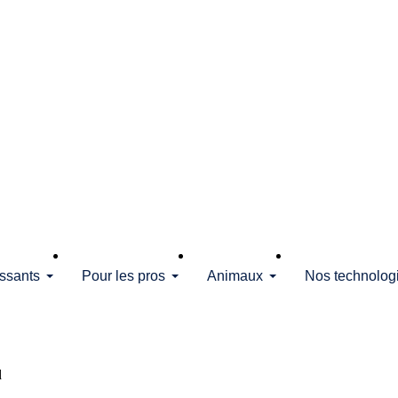
issants
Pour les pros
Animaux
Nos technolog
d