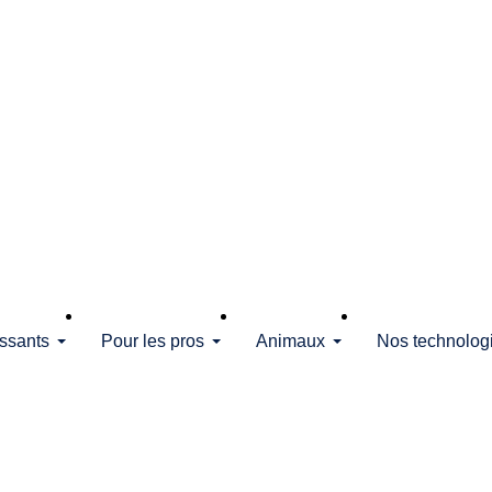
issants
Pour les pros
Animaux
Nos technolog