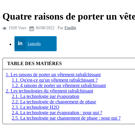
Quatre raisons de porter un vêt
1928 Vues
30/08/2022
Par
Emilie
LinkedIn
TABLE DES MATIÈRES
1. Les raisons de porter un vêtement rafraîchissant
1.1. Qu'est-ce qu'un vêtement rafraîchissant ?
1.2. 4 raisons de porter un vêtement rafraîchissant
2. Les technologies du vêtement rafraîchissant
2.1. La technologie par évaporation
2.2. La technologie de changement de phase
2.3. La technologie H2O
2.4. La technologie par évaporation : pour qui ?
2.5. La technologie par changement de phase : pour qui ?