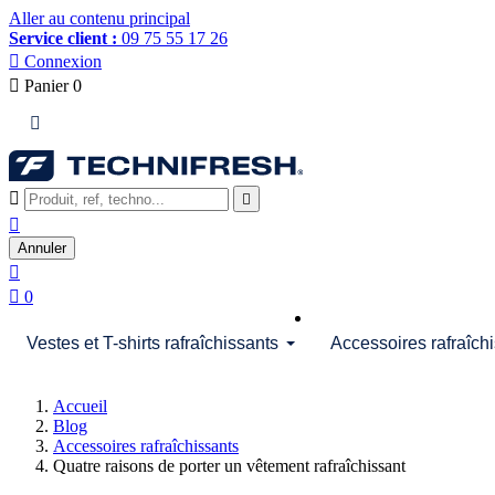
Aller au contenu principal
Service client :
09 75 55 17 26

Connexion

Panier
0




Annuler


0
Vestes et T-shirts rafraîchissants
Accessoires rafraîch
Accueil
Blog
Accessoires rafraîchissants
Quatre raisons de porter un vêtement rafraîchissant